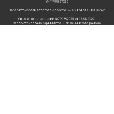
УНП 790897235
Зарегистрирован в торговом реестре № 377174 от 19.09.2024 г.
Св-во о госрегистрации №790897235 от 16.08.2022г
зарегистрировано Администрацией Ленинского района
г.Могилева
ИНФОРМАЦИЯ
Контакты
Доставка и оплата
Политика конфиденциальности
Обработка персональных данных
Инфо
Ремонт
СВЯЗАТЬСЯ С НАМИ
Беларусь, Могилёв, Тимирязевская улица, 11
+375 222 600555
+375 29 1118639
+375 29 7456258
+375 222 732512
Пн-Пт.: 9.00 - 17.00 Сб.: выходной Вс.: выходной