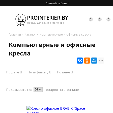
Личный кабинет
0
0
0
Главная
Каталог
Компьютерные и офисные кресла
Компьютерные и офисные
кресла
По дате
По алфавиту
По цене
Показывать по:
товаров на странице