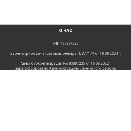
О НАС
УНП 790897235
Зарегистрирован в торговом реестре № 377174 от 19.09.2024 г.
Св-во о госрегистрации №790897235 от 16.08.2022г
зарегистрировано Администрацией Ленинского района
г.Могилева
ИНФОРМАЦИЯ
Контакты
Доставка и оплата
Политика конфиденциальности
Обработка персональных данных
Инфо