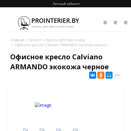
Личный кабинет
0
0
0
Главная
Каталог
Кресла для персонала
Офисное кресло Calviano ARMANDO экокожа черное
Офисное кресло Calviano
ARMANDO экокожа черное