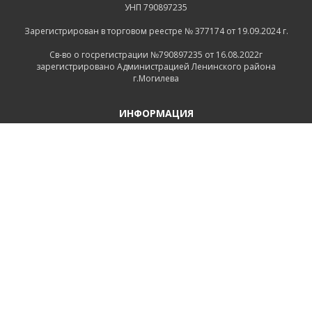
УНП 790897235
Зарегистрирован в торговом реестре № 377174 от 19.09.2024 г.
Св-во о госрегистрации №790897235 от 16.08.2022г
зарегистрировано Администрацией Ленинского района
г.Могилева
ИНФОРМАЦИЯ
Контакты
Доставка и оплата
Политика конфиденциальности
Обработка персональных данных
Инфо
Ремонт
СВЯЗАТЬСЯ С НАМИ
Беларусь, Могилёв, Тимирязевская улица, 11
+375 222 600555
+375 29 1118639
+375 29 7456258
+375 222 732512
Пн-Пт.: 9.00 - 17.00 Сб.: выходной Вс.: выходной