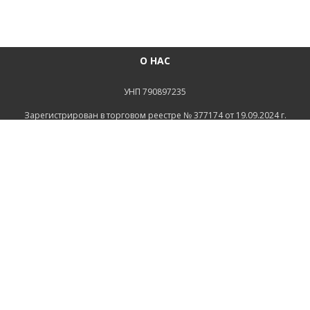
О НАС
УНП 790897235
Зарегистрирован в торговом реестре № 377174 от 19.09.2024 г.
Св-во о госрегистрации №790897235 от 16.08.2022г
зарегистрировано Администрацией Ленинского района
г.Могилева
ИНФОРМАЦИЯ
Контакты
Доставка и оплата
Политика конфиденциальности
Обработка персональных данных
Инфо
Ремонт