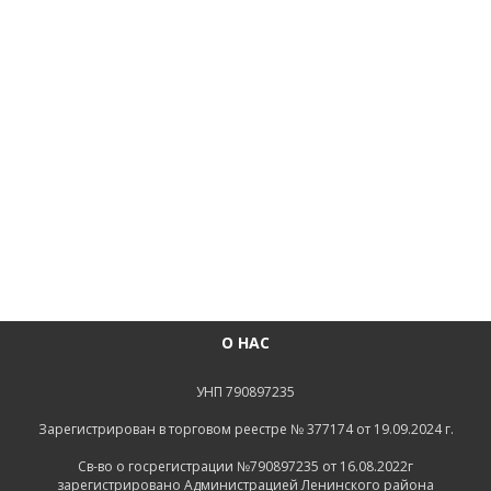
О НАС
УНП 790897235
Зарегистрирован в торговом реестре № 377174 от 19.09.2024 г.
Св-во о госрегистрации №790897235 от 16.08.2022г
зарегистрировано Администрацией Ленинского района