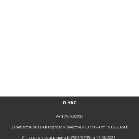
О НАС
УНП 790897235
Зарегистрирован в торговом реестре № 377174 от 19.09.2024 г.
Св-во о госрегистрации №790897235 от 16.08.2022г