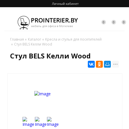
Личный кабинет
0
0
0
Главная
Каталог
Кресла и стулья для посетителей
Стул BELS Келли Wood
Стул BELS Келли Wood