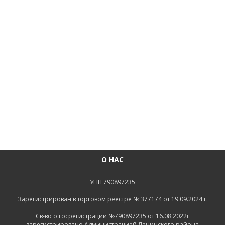
О НАС
УНП 790897235
Зарегистрирован в торговом реестре № 377174 от 19.09.2024 г.
Св-во о госрегистрации №790897235 от 16.08.2022г
зарегистрировано Администрацией Ленинского района