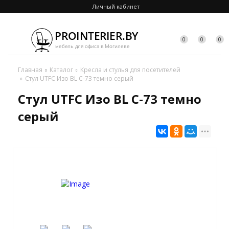
Личный кабинет
0
0
0
Главная
Каталог
Кресла и стулья для посетителей
Стул UTFC Изо BL C-73 темно серый
Стул UTFC Изо BL C-73 темно
серый