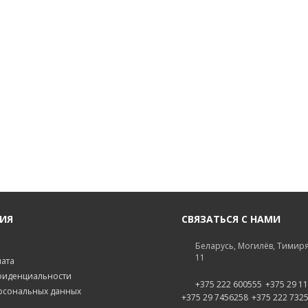
ИЯ
СВЯЗАТЬСЯ С НАМИ
Беларусь, Могилёв, Тимиря
11
лата
фиденциальности
+375 222 600555
+375 29 1
рсональных данных
+375 29 7456258
+375 222 732