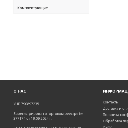
Комплектующие
О НАС
ИНФОРМАЦ
Контакты
УНП 790897235
Доставка и оп
Зарегистрирован в торговом реестре №
Политика кон
377174 от 19.09.2024 г.
Обработка пе
Инфо