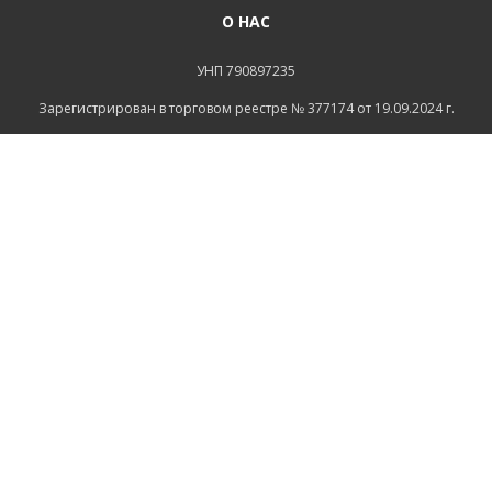
О НАС
УНП 790897235
Зарегистрирован в торговом реестре № 377174 от 19.09.2024 г.
Св-во о госрегистрации №790897235 от 16.08.2022г
зарегистрировано Администрацией Ленинского района
г.Могилева
ИНФОРМАЦИЯ
Контакты
Доставка и оплата
Политика конфиденциальности
Обработка персональных данных
Инфо
Ремонт
СВЯЗАТЬСЯ С НАМИ
Беларусь, Могилёв, Тимирязевская улица, 11
+375 222 600555
+375 29 1118639
+375 29 7456258