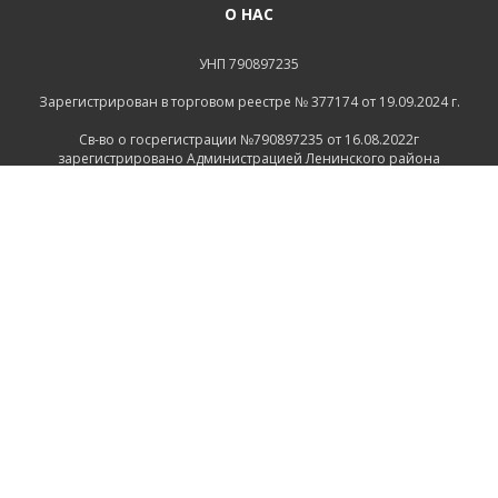
О НАС
УНП 790897235
Зарегистрирован в торговом реестре № 377174 от 19.09.2024 г.
Св-во о госрегистрации №790897235 от 16.08.2022г
зарегистрировано Администрацией Ленинского района
г.Могилева
ИНФОРМАЦИЯ
Контакты
Доставка и оплата
Политика конфиденциальности
Обработка персональных данных
Инфо
Ремонт
СВЯЗАТЬСЯ С НАМИ
Беларусь, Могилёв, Тимирязевская улица, 11
+375 222 600555
+375 29 1118639
+375 29 7456258