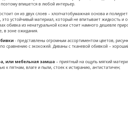
, поэтому впишется в любой интерьер.
состоит он из двух слоев – хлопчатобумажная основа и полиуре
, это устойчивый материал, который не впитывает жидкость и о
ах обивка из ненатуральной кожи стоит намного дешевле приро
, в зоне ожидания.
обивки
- представлены огромным ассортиментом цветов, рисунк
по сравнению с экокожей. Диваны с тканевой обивкой – хороший
а, или мебельная замша
– приятный на ощупь мягкий матер
ю к пятнам, влаге и пыли, стоек к истиранию, антистатичен;