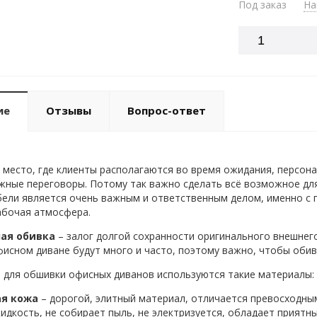
Под заказ
На
ие
Отзывы
Вопрос-ответ
место, где клиенты располагаются во время ожидания, персона
жные переговоры. Потому так важно сделать всё возможное дл
ели является очень важным и ответственным делом, именно с
абочая атмосфера.
ая обивка
– залог долгой сохранности оригинального внешнего
фисном диване будут много и часто, поэтому важно, чтобы обивк
, для обшивки офисных диванов используются такие материалы:
ая кожа
– дорогой, элитный материал, отличается превосходны
идкость, не собирает пыль, не электризуется, обладает приятн