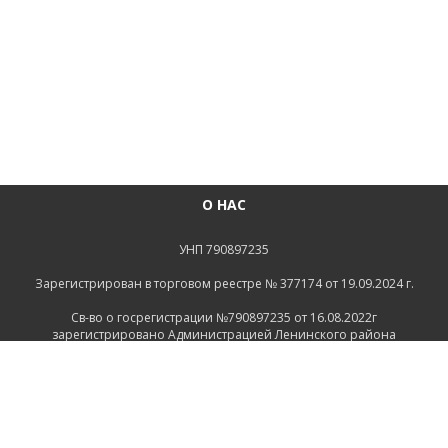
О НАС
УНП 790897235
Зарегистрирован в торговом реестре № 377174 от 19.09.2024 г.
Св-во о госрегистрации №790897235 от 16.08.2022г
зарегистрировано Администрацией Ленинского района
г.Могилева
ИНФОРМАЦИЯ
Контакты