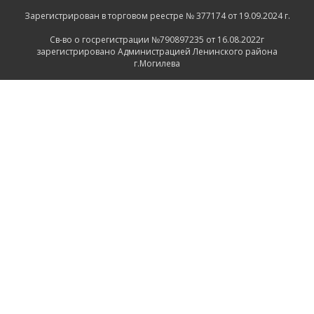
Зарегистрирован в торговом реестре № 377174 от 19.09.2024 г.
Св-во о госрегистрации №790897235 от 16.08.2022г
зарегистрировано Администрацией Ленинского района
г.Могилева
ИНФОРМАЦИЯ
Контакты
Доставка и оплата
Политика конфиденциальности
Обработка персональных данных
Инфо
Ремонт
СВЯЗАТЬСЯ С НАМИ
Беларусь, Могилёв, Тимирязевская улица, 11
+375 222 600555
+375 29 1118639
+375 29 7456258
+375 222 732512
Пн-Пт.: 9.00 - 17.00 Сб.: выходной Вс.: выходной
2026 © ООО "ПрофРегион Могилев"