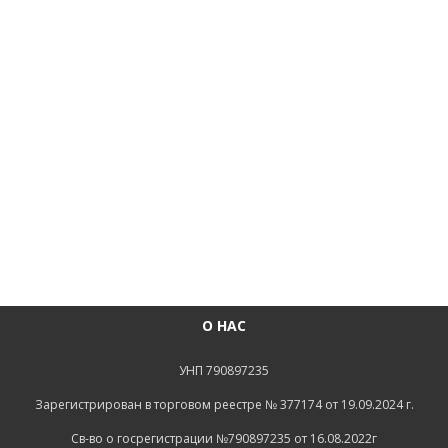
О НАС
УНП 790897235
Зарегистрирован в торговом реестре № 377174 от 19.09.2024 г.
Св-во о госрегистрации №790897235 от 16.08.2022г