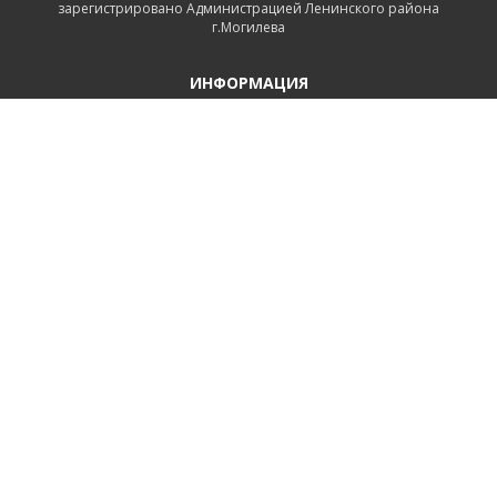
зарегистрировано Администрацией Ленинского района
г.Могилева
ИНФОРМАЦИЯ
Контакты
Доставка и оплата
Политика конфиденциальности
Обработка персональных данных
Инфо
Ремонт
СВЯЗАТЬСЯ С НАМИ
Беларусь, Могилёв, Тимирязевская улица, 11
+375 222 600555
+375 29 1118639
+375 29 7456258
+375 222 732512
Пн-Пт.: 9.00 - 17.00 Сб.: выходной Вс.: выходной
2026 © ООО "ПрофРегион Могилев"