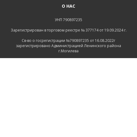
О НАС
УНП 790897235
Зарегистрирован в торговом реестре № 377174 от 19.09.2024 г.
Св-во о госрегистрации №790897235 от 16.08.2022г
зарегистрировано Администрацией Ленинского района
г.Могилева
ИНФОРМАЦИЯ
Контакты
Доставка и оплата
Политика конфиденциальности
Обработка персональных данных
Инфо
Ремонт
СВЯЗАТЬСЯ С НАМИ
Беларусь, Могилёв, Тимирязевская улица, 11
+375 222 600555
+375 29 1118639
+375 29 7456258