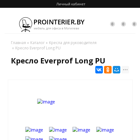
Личный кабинет
0
0
0
Главная
Каталог
Кресла для руководителя
Кресло Everprof Long PU
Кресло Everprof Long PU