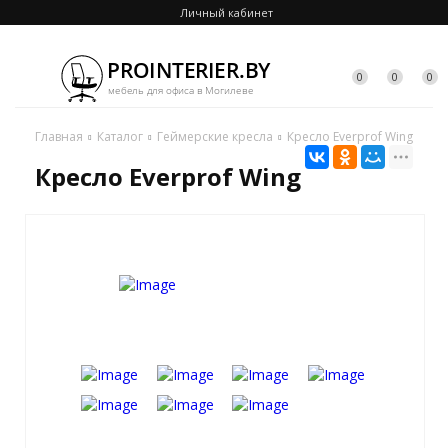
Личный кабинет
0
0
0
Главная
Каталог
Геймерские кресла
Кресло Everprof Wing
Кресло Everprof Wing