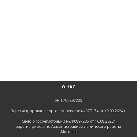
О НАС
УНП 790897235
Зарегистрирован в торговом реестре № 377174 от 19.09.2024 г.
Св-во о госрегистрации №790897235 от 16.08.2022г
зарегистрировано Администрацией Ленинского района
г.Могилева