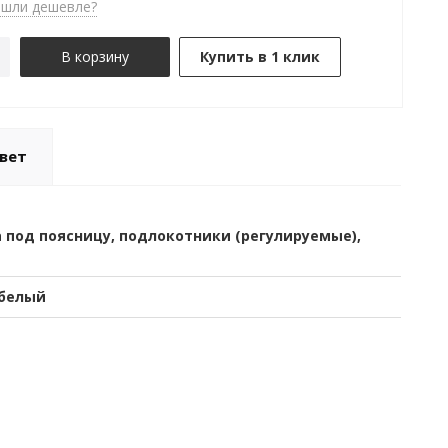
шли дешевле?
В корзину
Купить в 1 клик
вет
 под поясницу, подлокотники (регулируемые),
белый