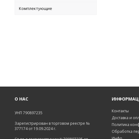
Комплектующие
О НАС
ИНФОРМАЦ
Контакты
УНП 790897235
Доставка и оп
Зарегистрирован в торговом реестре №
Политика кон
377174 от 19.09.2024 г.
Обработка пе
Инфо