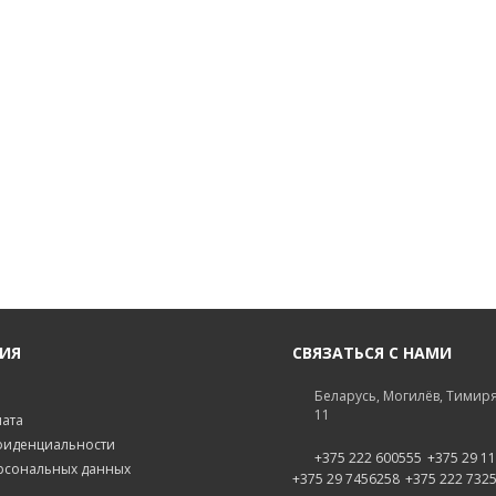
ИЯ
СВЯЗАТЬСЯ С НАМИ
Беларусь, Могилёв, Тимиря
11
лата
фиденциальности
+375 222 600555
+375 29 1
рсональных данных
+375 29 7456258
+375 222 732