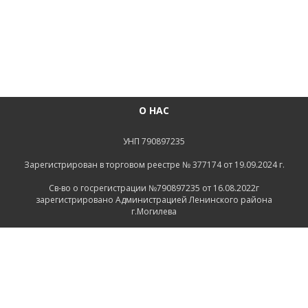
О НАС
УНП 790897235
Зарегистрирован в торговом реестре № 377174 от 19.09.2024 г.
Св-во о госрегистрации №790897235 от 16.08.2022г
зарегистрировано Администрацией Ленинского района
г.Могилева
ИНФОРМАЦИЯ
Контакты
Доставка и оплата
Политика конфиденциальности