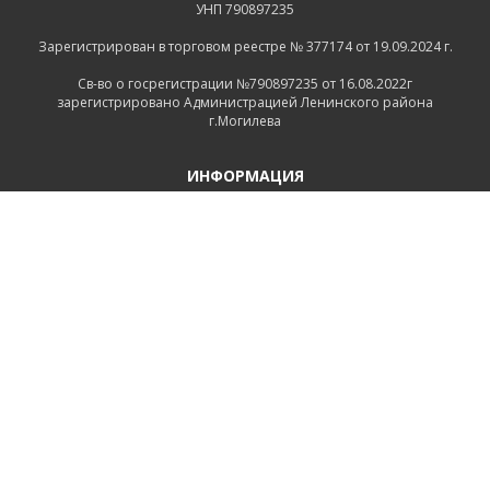
УНП 790897235
Зарегистрирован в торговом реестре № 377174 от 19.09.2024 г.
Св-во о госрегистрации №790897235 от 16.08.2022г
зарегистрировано Администрацией Ленинского района
г.Могилева
ИНФОРМАЦИЯ
Контакты
Доставка и оплата
Политика конфиденциальности
Обработка персональных данных
Инфо
Ремонт
СВЯЗАТЬСЯ С НАМИ
Беларусь, Могилёв, Тимирязевская улица, 11
+375 222 600555
+375 29 1118639
+375 29 7456258
+375 222 732512
Пн-Пт.: 9.00 - 17.00 Сб.: выходной Вс.: выходной