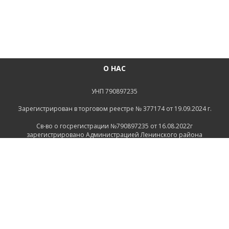
О НАС
УНП 790897235
Зарегистрирован в торговом реестре № 377174 от 19.09.2024 г.
Св-во о госрегистрации №790897235 от 16.08.2022г
зарегистрировано Администрацией Ленинского района
г.Могилева
ИНФОРМАЦИЯ
Контакты
Доставка и оплата
Политика конфиденциальности
Обработка персональных данных