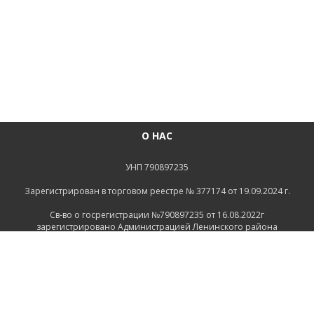
О НАС
УНП 790897235
Зарегистрирован в торговом реестре № 377174 от 19.09.2024 г.
Св-во о госрегистрации №790897235 от 16.08.2022г
зарегистрировано Администрацией Ленинского района
г.Могилева
ИНФОРМАЦИЯ
Контакты