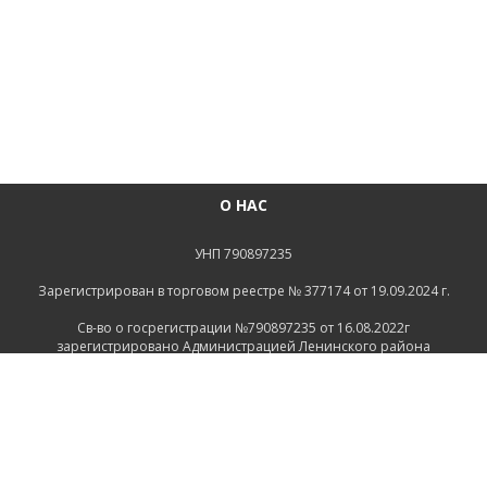
О НАС
УНП 790897235
Зарегистрирован в торговом реестре № 377174 от 19.09.2024 г.
Св-во о госрегистрации №790897235 от 16.08.2022г
зарегистрировано Администрацией Ленинского района
г.Могилева
ИНФОРМАЦИЯ
Контакты
Доставка и оплата