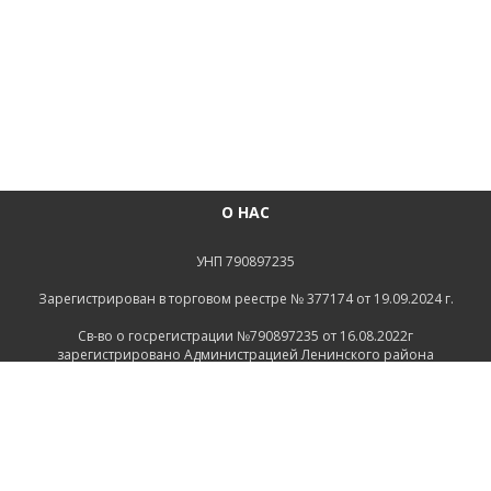
О НАС
УНП 790897235
Зарегистрирован в торговом реестре № 377174 от 19.09.2024 г.
Св-во о госрегистрации №790897235 от 16.08.2022г
зарегистрировано Администрацией Ленинского района
г.Могилева
ИНФОРМАЦИЯ
Контакты