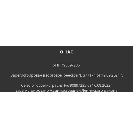
О НАС
УНП 790897235
Зарегистрирован в торговом реестре № 377174 от 19.09.2024 г.
Св-во о госрегистрации №790897235 от 16.08.2022г
зарегистрировано Администрацией Ленинского района
г.Могилева
ИНФОРМАЦИЯ
Контакты
Доставка и оплата