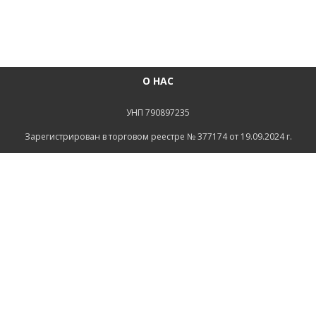
О НАС
УНП 790897235
Зарегистрирован в торговом реестре № 377174 от 19.09.2024 г.
Св-во о госрегистрации №790897235 от 16.08.2022г
зарегистрировано Администрацией Ленинского района
г.Могилева
ИНФОРМАЦИЯ
Контакты
Доставка и оплата
Политика конфиденциальности
Обработка персональных данных
Инфо