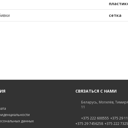
пластик
бивки
сетка
ИЯ
СВЯЗАТЬСЯ С НАМИ
Беларусь, Могилёв, Тимиря
11
лата
фиденциальности
+375 222 600555
+375 29 1
рсональных данных
+375 29 7456258
+375 222 732