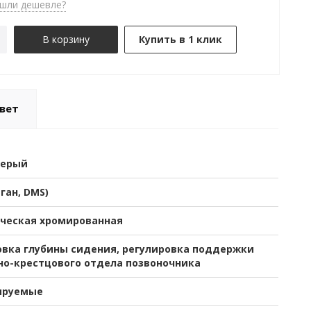
шли дешевле?
В корзину
Купить в 1 клик
вет
серый
-ган, DMS)
ческая хромированная
овка глубины сидения, регулировка поддержки
но-крестцового отдела позвоночника
ируемые