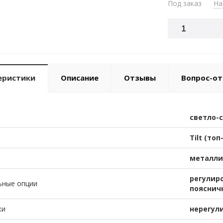
Под заказ
На
еристики
Описание
Отзывы
Вопрос-от
светло-
Tilt (топ
металли
регулир
ьные опции
пояснич
ки
нерегул