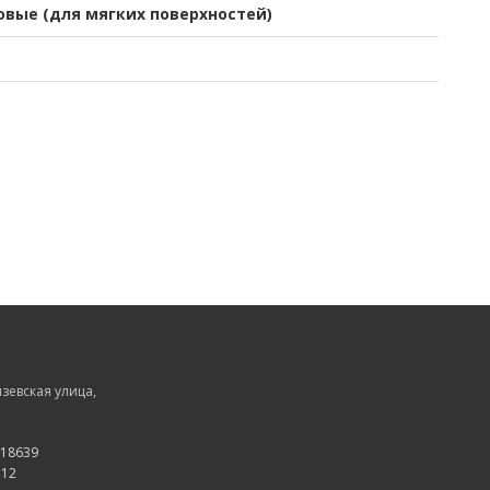
овые (для мягких поверхностей)
зевская улица,
118639
512