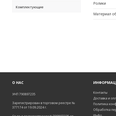
Ролики
Комплектующие
Материал о
О НАС
ИНФОРМАЦ
Контакты
УНП 790897235
Доставка и оп
Зарегистрирован в торговом реестре №
Политика кон
377174 от 19.09.2024 г.
Обработка пе
Инфо