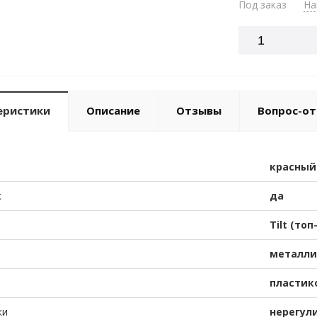
Под заказ
На
еристики
Описание
Отзывы
Вопрос-от
красный
к
да
Tilt (топ
металли
пластик
ки
нерегул