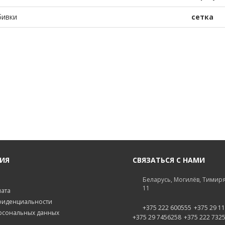
бивки
сетка
ИЯ
СВЯЗАТЬСЯ С НАМИ
Беларусь, Могилёв, Тимиря
11
лата
фиденциальности
+375 222 600555
+375 29 1
рсональных данных
+375 29 7456258
+375 222 732