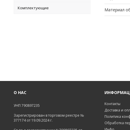
Комплектующие
Материал о
О НАС
ИНФОРМАЦ
Контакты
УНП 790897235
Доставка и оп
Зарегистрирован в торговом реестре №
Политика кон
377174 от 19.09.2024 г.
Обработка пе
Инфо