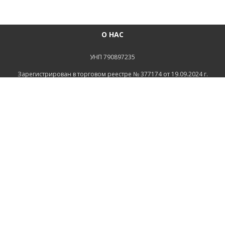
О НАС
УНП 790897235
Зарегистрирован в торговом реестре № 377174 от 19.09.2024 г.
Св-во о госрегистрации №790897235 от 16.08.2022г
зарегистрировано Администрацией Ленинского района
г.Могилева
ИНФОРМАЦИЯ
Контакты
Доставка и оплата
Политика конфиденциальности
Обработка персональных данных
Инфо
Ремонт