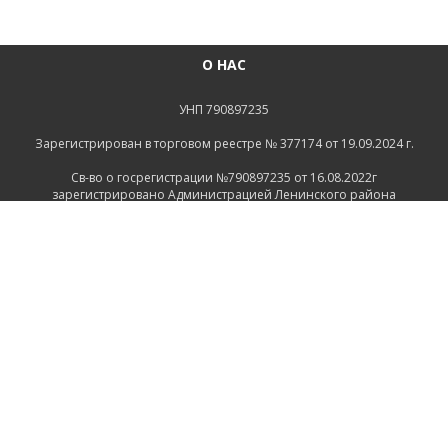
О НАС
УНП 790897235
Зарегистрирован в торговом реестре № 377174 от 19.09.2024 г.
Св-во о госрегистрации №790897235 от 16.08.2022г
зарегистрировано Администрацией Ленинского района
г.Могилева
ИНФОРМАЦИЯ
Контакты
Доставка и оплата
Политика конфиденциальности
Обработка персональных данных
Инфо
Ремонт