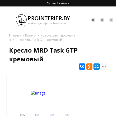
Личный кабинет
0
0
0
Главная
Каталог
Кресла для персонала
Кресло MRD Task GTP кремовый
Кресло MRD Task GTP
кремовый