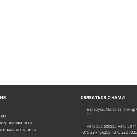
ИЯ
СВЯЗАТЬСЯ С НАМИ
Беларусь, Могилёв, Тимиря
11
лата
фиденциальности
+375 222 600555
+375 29 1
рсональных данных
+375 29 7456258
+375 222 732