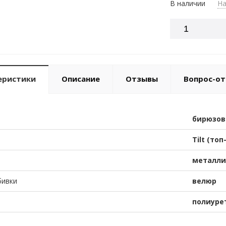
В наличии
На
еристики
Описание
Отзывы
Вопрос-от
бирюзо
Tilt (топ
металли
бивки
велюр
полиуре