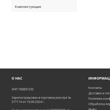
Комплектующие
О НАС
ИНФОРМАЦ
Контакты
УНП 790897235
Доставка и оп
Зарегистрирован в торговом реестре №
Политика кон
377174 от 19.09.2024 г.
Обработка пе
Инфо