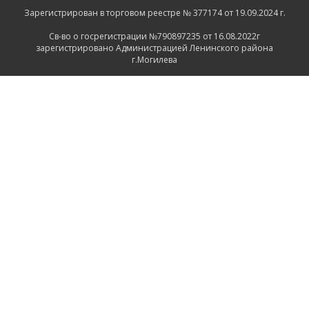
Зарегистрирован в торговом реестре № 377174 от 19.09.2024 г.
Св-во о госрегистрации №790897235 от 16.08.2022г
зарегистрировано Администрацией Ленинского района
г.Могилева
ИНФОРМАЦИЯ
Контакты
Доставка и оплата
Политика конфиденциальности
Обработка персональных данных
Инфо
Ремонт
СВЯЗАТЬСЯ С НАМИ
Беларусь, Могилёв, Тимирязевская улица, 11
+375 222 600555
+375 29 1118639
+375 29 7456258
+375 222 732512
Пн-Пт.: 9.00 - 17.00 Сб.: выходной Вс.: выходной
2026 © ООО "ПрофРегион Могилев"