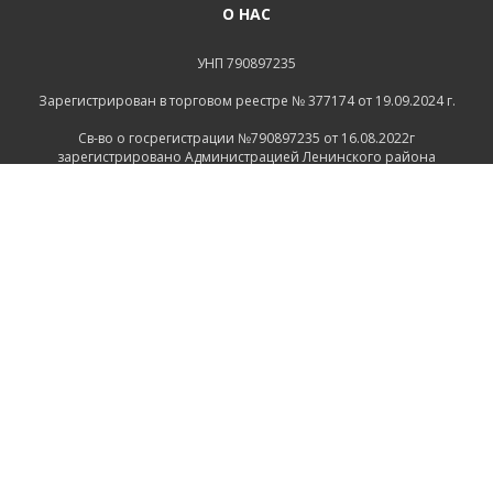
О НАС
УНП 790897235
Зарегистрирован в торговом реестре № 377174 от 19.09.2024 г.
Св-во о госрегистрации №790897235 от 16.08.2022г
зарегистрировано Администрацией Ленинского района
г.Могилева
ИНФОРМАЦИЯ
Контакты
Доставка и оплата
Политика конфиденциальности
Обработка персональных данных
Инфо
Ремонт
СВЯЗАТЬСЯ С НАМИ
Беларусь, Могилёв, Тимирязевская улица, 11
+375 222 600555
+375 29 1118639
+375 29 7456258