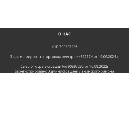
О НАС
УНП 790897235
Зарегистрирован в торговом реестре № 377174 от 19.09.2024 г.
Св-во о госрегистрации №790897235 от 16.08.2022г
зарегистрировано Администрацией Ленинского района
г.Могилева
ИНФОРМАЦИЯ
Контакты
Доставка и оплата
Политика конфиденциальности
Обработка персональных данных
Инфо