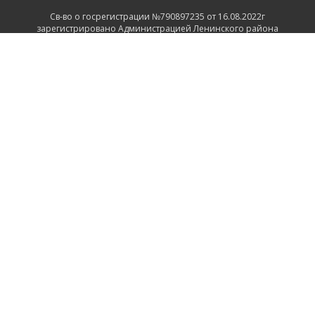
Св-во о госрегистрации №790897235 от 16.08.2022г
зарегистрировано Администрацией Ленинского района
г.Могилева
ИНФОРМАЦИЯ
Контакты
Доставка и оплата
Политика конфиденциальности
Обработка персональных данных
Инфо
Ремонт
СВЯЗАТЬСЯ С НАМИ
Беларусь, Могилёв, Тимирязевская улица, 11
+375 222 600555
+375 29 1118639
+375 29 7456258
+375 222 732512
Пн-Пт.: 9.00 - 17.00 Сб.: выходной Вс.: выходной
2026 © ООО "ПрофРегион Могилев"