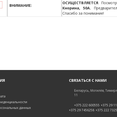
ОСУЩЕСТВЛЯЕТСЯ
. Посмот
ВНИМАНИЕ:
Кнорина, 50А.
Предварител
Спасибо за понимание!
ИЯ
СВЯЗАТЬСЯ С НАМИ
Беларусь, Могилёв, Тимиря
11
лата
фиденциальности
+375 222 600555
+375 29 1
рсональных данных
+375 29 7456258
+375 222 732