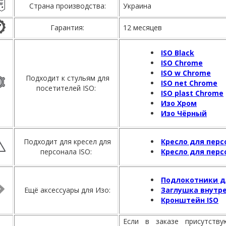
Страна производства:
Украина
Гарантия:
12 месяцев
ISO Black
ISO Chrome
ISO w Chrome
Подходит к стульям для
ISO net Chrome
посетителей ISO:
ISO plast Chrome
Изо Хром
Изо Чёрный
Подходит для кресел для
Кресло для перс
персонала ISO:
Кресло для персо
Подлокотники д
Ещё аксессуары для Изо:
Заглушка внутре
Кронштейн ISO
Если в заказе присутств