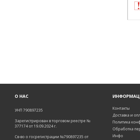
О НАС
ИНФОРМАЦ
Контакты
УНП 790897235
Доставка и оп
Зарегистрирован в торговом реестре №
Политика кон
377174 от 19.09.2024 г.
Обработка пе
Инфо
Св-во о госрегистрации №790897235 от