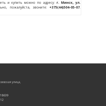
реть и купить можно по адресу:
г. Минск, ул.
ьно, пожалуйста, звоните:
+375(44)504-05-07
.
зевская улица,
118639
512