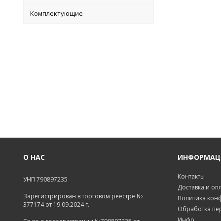
Комплектующие
О НАС
ИНФОРМАЦ
Контакты
УНП 790897235
Доставка и оп
Зарегистрирован в торговом реестре №
Политика кон
377174 от 19.09.2024 г.
Обработка пе
Инфо