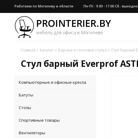
Работаем по Могилеву и области
Пн-Пт.: 9.00 - 17.00 Сб.: выход
Главная
Каталог
Барные и столовые стулья
Стул барный E
Стул барный Everprof AST
Компьютерные и офисные кресла
Батуты
Столы
Спортивные товары
Вентиляторы