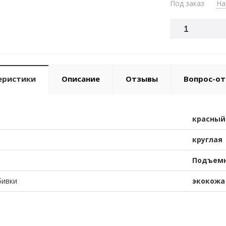
Под заказ
На
еристики
Описание
Отзывы
Вопрос-от
красный
круглая
Подъемн
бивки
экокожа