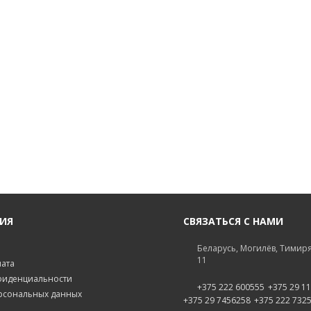
ИЯ
СВЯЗАТЬСЯ С НАМИ
Беларусь, Могилёв, Тимиря
11
лата
фиденциальности
+375 222 600555
+375 29 1
рсональных данных
+375 29 7456258
+375 222 732