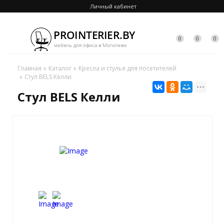
Личный кабинет
0
0
0
Главная
Каталог
Кресла и стулья для посетителей
Стул BELS Келли
Стул BELS Келли