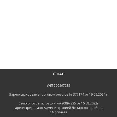
О НАС
УНП 790897235
Зарегистрирован в торговом реестре № 377174 от 19.09.2024 г.
Св-во о госрегистрации №790897235 от 16.08.2022г
зарегистрировано Администрацией Ленинского района
г.Могилева