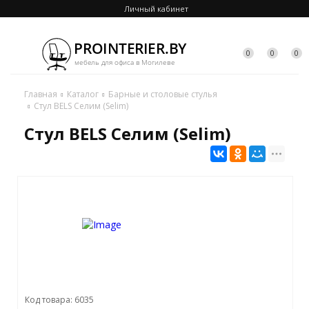
Личный кабинет
0
0
0
Главная
Каталог
Барные и столовые стулья
Стул BELS Селим (Selim)
Стул BELS Селим (Selim)
Код товара: 6035