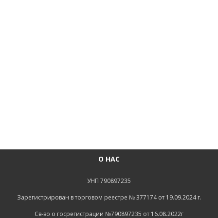
О НАС
УНП 790897235
Зарегистрирован в торговом реестре № 377174 от 19.09.2024 г.
Св-во о госрегистрации №790897235 от 16.08.2022г