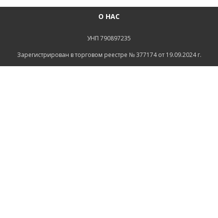
О НАС
УНП 790897235
Зарегистрирован в торговом реестре № 377174 от 19.09.2024 г.
Св-во о госрегистрации №790897235 от 16.08.2022г
зарегистрировано Администрацией Ленинского района
г.Могилева
ИНФОРМАЦИЯ
Контакты
Доставка и оплата
Политика конфиденциальности
Обработка персональных данных
Инфо
Ремонт
СВЯЗАТЬСЯ С НАМИ
Беларусь, Могилёв, Тимирязевская улица, 11