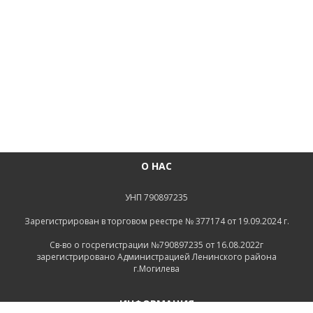
О НАС
УНП 790897235
Зарегистрирован в торговом реестре № 377174 от 19.09.2024 г.
Св-во о госрегистрации №790897235 от 16.08.2022г
зарегистрировано Администрацией Ленинского района
г.Могилева
ИНФОРМАЦИЯ