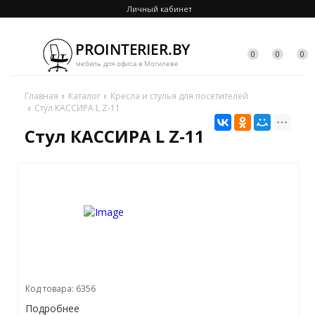
Личный кабинет
0
0
0
Главная
Каталог
Кресла и стулья для посетителей
Стул КАССИРА L Z-11
Стул КАССИРА L Z-11
Код товара: 6356
Подробнее