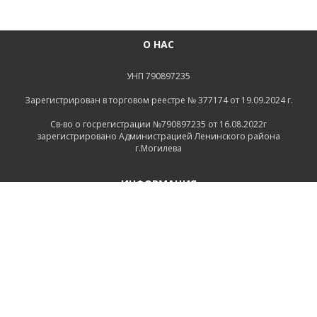
О НАС
УНП 790897235
Зарегистрирован в торговом реестре № 377174 от 19.09.2024 г.
Св-во о госрегистрации №790897235 от 16.08.2022г
зарегистрировано Администрацией Ленинского района
г.Могилева
ИНФОРМАЦИЯ
Контакты
Доставка и оплата
Политика конфиденциальности
Обработка персональных данных
Инфо
Ремонт
СВЯЗАТЬСЯ С НАМИ