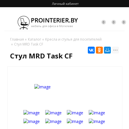
Личный кабинет
0
0
0
Главная
Каталог
Кресла и стулья для посетителей
Стул MRD Task CF
Стул MRD Task CF