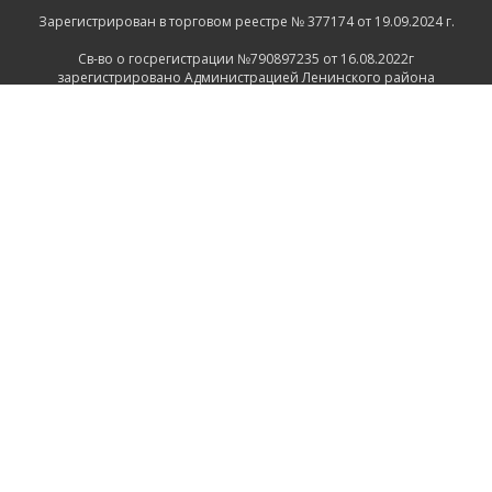
Зарегистрирован в торговом реестре № 377174 от 19.09.2024 г.
Св-во о госрегистрации №790897235 от 16.08.2022г
зарегистрировано Администрацией Ленинского района
г.Могилева
ИНФОРМАЦИЯ
Контакты
Доставка и оплата
Политика конфиденциальности
Обработка персональных данных
Инфо
Ремонт
СВЯЗАТЬСЯ С НАМИ
Беларусь, Могилёв, Тимирязевская улица, 11
+375 222 600555
+375 29 1118639
+375 29 7456258
+375 222 732512
Пн-Пт.: 9.00 - 17.00 Сб.: выходной Вс.: выходной
2026 © ООО "ПрофРегион Могилев"