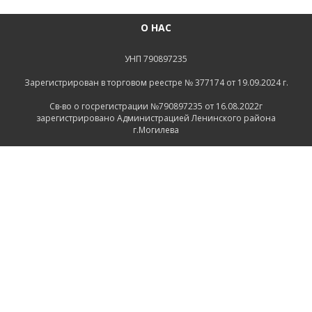
О НАС
УНП 790897235
Зарегистрирован в торговом реестре № 377174 от 19.09.2024 г.
Св-во о госрегистрации №790897235 от 16.08.2022г
зарегистрировано Администрацией Ленинского района
г.Могилева
ИНФОРМАЦИЯ
Контакты
Доставка и оплата
Политика конфиденциальности
Обработка персональных данных
Инфо
Ремонт
СВЯЗАТЬСЯ С НАМИ
Беларусь, Могилёв, Тимирязевская улица, 11