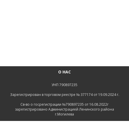
О НАС
УНП 790897235
Зарегистрирован в торговом реестре № 377174 от 19.09.2024 г.
Св-во о госрегистрации №790897235 от 16.08.2022г
зарегистрировано Администрацией Ленинского района
г.Могилева
ИНФОРМАЦИЯ