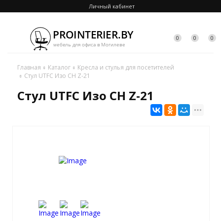
Личный кабинет
0
0
0
Главная
Каталог
Кресла и стулья для посетителей
Стул UTFC Изо CH Z-21
Стул UTFC Изо CH Z-21