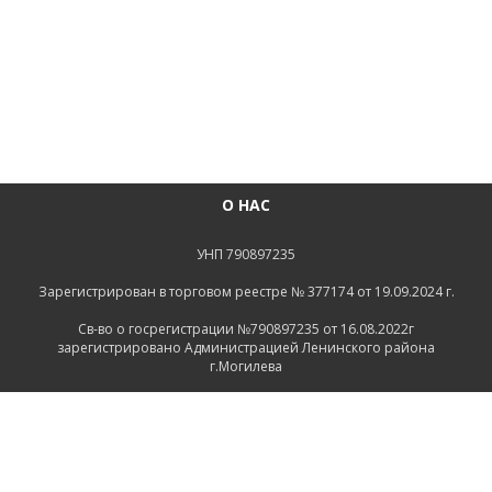
О НАС
УНП 790897235
Зарегистрирован в торговом реестре № 377174 от 19.09.2024 г.
Св-во о госрегистрации №790897235 от 16.08.2022г
зарегистрировано Администрацией Ленинского района
г.Могилева
ИНФОРМАЦИЯ
Контакты
Доставка и оплата