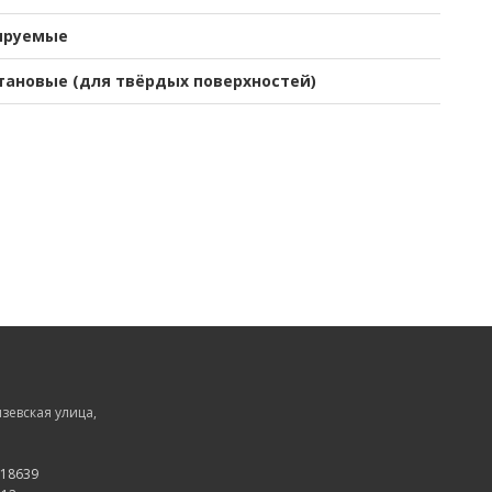
ируемые
тановые (для твёрдых поверхностей)
зевская улица,
118639