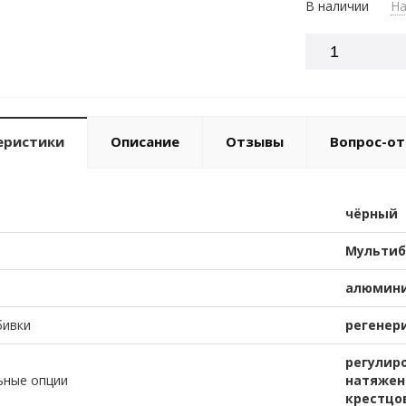
В наличии
На
еристики
Описание
Отзывы
Вопрос-от
чёрный
Мультиб
алюмин
бивки
регенер
регулир
ьные опции
натяжен
крестцо