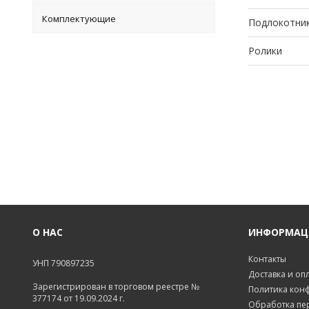
Комплектующие
Подлокотни
Ролики
О НАС
ИНФОРМАЦ
Контакты
УНП 790897235
Доставка и оп
Зарегистрирован в торговом реестре №
Политика кон
377174 от 19.09.2024 г.
Обработка пе