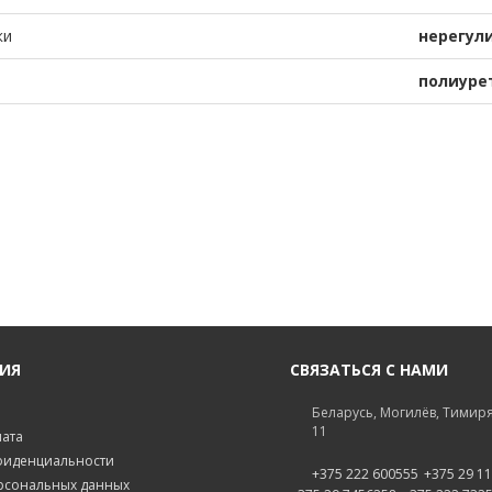
ки
нерегул
полиуре
ИЯ
СВЯЗАТЬСЯ С НАМИ
Беларусь, Могилёв, Тимиря
11
лата
фиденциальности
+375 222 600555
+375 29 1
рсональных данных