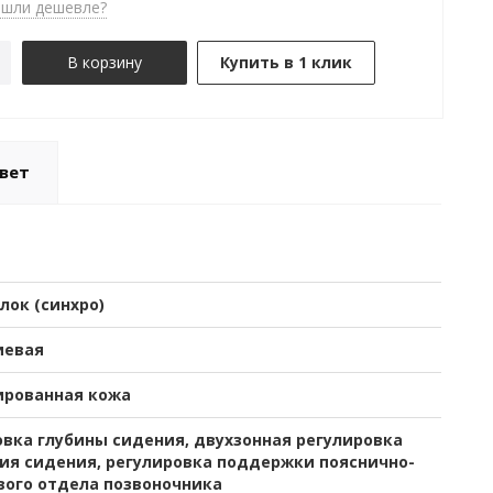
шли дешевле?
В корзину
Купить в 1 клик
вет
лок (синхро)
иевая
ированная кожа
овка глубины сидения, двухзонная регулировка
ия сидения, регулировка поддержки пояснично-
вого отдела позвоночника